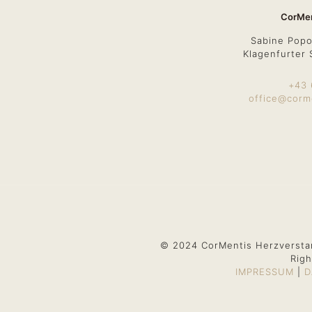
CorMen
Sabine Popo
Klagenfurter 
+43 
office@corm
© 2024 CorMentis Herzversta
Righ
IMPRESSUM
|
D