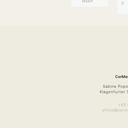
lesen
CorMen
Sabine Popo
Klagenfurter 
+43 
office@corm