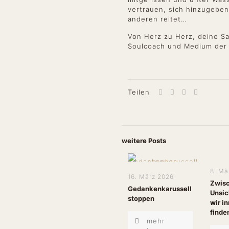
vertrauen, sich hinzugeben
anderen reitet…
Von Herz zu Herz, deine S
Soulcoach und Medium der 
Teilen
weitere Posts
8. Mä
16. März 2026
Zwisc
Gedankenkarussell
Unsic
stoppen
wir i
finde
mehr